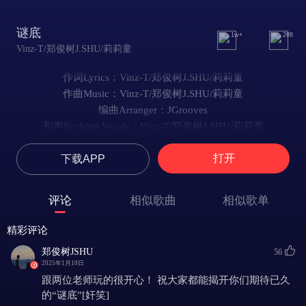
谜底
1w+
286
Vinz-T/郑俊树J.SHU/莉莉童
作词Lyrics：Vinz-T/郑俊树J.SHU/莉莉童
作曲Music：Vinz-T/郑俊树J.SHU/莉莉童
编曲Arranger：JGrooves
和声Backing Vocals：Vinz-T/郑俊树J.SHU/莉莉童
音频编辑Music Editor：郑俊树J.SHU
打开
下载APP
混音工程师Mixing Engineer：Joshua Lu
母带工程师Mastering Engineer：Joshua Lu
联合出品Co-Producction: 网易云音乐 x 中国数字音乐基地
评论
相似歌曲
相似歌单
You should stay with me
现在虽然you feel like I’m drunk
精彩评论
I promise you 所有行为都限于幻想
郑俊树JSHU
56
Girl if you want me do something 回头看一看
2025年1月10日
Yeah Im gonna kiss you 你千万别躲闪
跟两位老师玩的很开心！ 祝大家都能揭开你们期待已久
你泛红的脸颊让我心跳不停在加速
的“谜底”[奸笑]