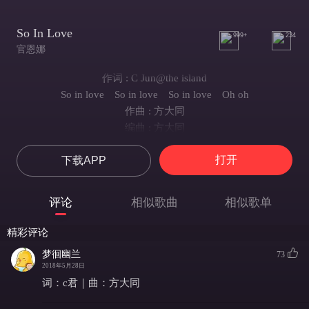
So In Love
999+
234
官恩娜
作词 : C Jun@the island
So in love So in love So in love Oh oh
作曲 : 方大同
编曲 : 方大同
So in love So in love So in love Oh oh
打开
下载APP
So in love So in love So in love Oh oh
So in love So in love So in love Oh oh
平日有艱辛太多擔心太多怎麼可
评论
相似歌曲
相似歌单
譲笑話聽得到麼很好笑麼希望我
下輩子即使只此一次 換個日子
精彩评论
譲乏味事項暫別現狀夢内心裡會講
梦徊幽兰
73
Now baby come on
2018年5月28日
事實多麼想戀愛 離開加班比賽 夢散開
词：c君｜曲：方大同
再跳進工作内 投入競爭太耐