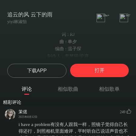
追云的风 云下的雨
10w+
447
yiyi林淑怡
词 : RJ
曲 : 单夕
编曲 : 温子琛
制作人 : 李梦琪/梁浪
和声 : 书念
打开
下载APP
混音 : 姜冉
监制 : 侯小鑫_Ashton
出品 : 山海寻音
评论
相似歌曲
相似歌单
你是追云的风我是云下的雨
爱因你而起故事却落满了距离
精彩评论
你是过期的梦我在回忆着你
茉偲
249
多想再相遇哪怕一瞬息
2025年8月12日
眼中的泪太不争气变质的爱不讲道理
i have a problem有没有人跟我一样，照镜子觉得自己长
遗憾落在炙热的掌心留不住你
得还行，到照相机里面难评，平时听自己说话声音也不