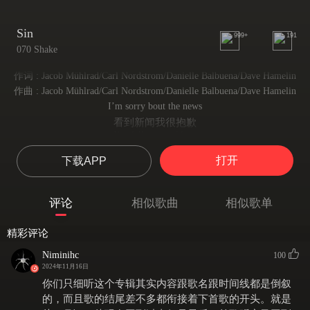
Sin
999+
191
070 Shake
作词 : Jacob Mühlrad/Carl Nordstrom/Danielle Balbuena/Dave Hamelin
作曲 : Jacob Mühlrad/Carl Nordstrom/Danielle Balbuena/Dave Hamelin
I’m sorry bout the news
看到新闻我很抱歉
I’m fallin out of love
但我们已不再相爱
打开
下载APP
But don’t you lose control
但请你不要失去控制
Push your buttons
评论
相似歌曲
相似歌单
精准按下你的按钮
You got way too many
精彩评论
你已经逃脱过太多次
I just want some love
Niminihc
100
我只渴望拥有爱
2024年11月16日
If I can’t get plenty
你们只细听这个专辑其实内容跟歌名跟时间线都是倒叙
即便我得不到很多
的，而且歌的结尾差不多都衔接着下首歌的开头。就是
How many times?