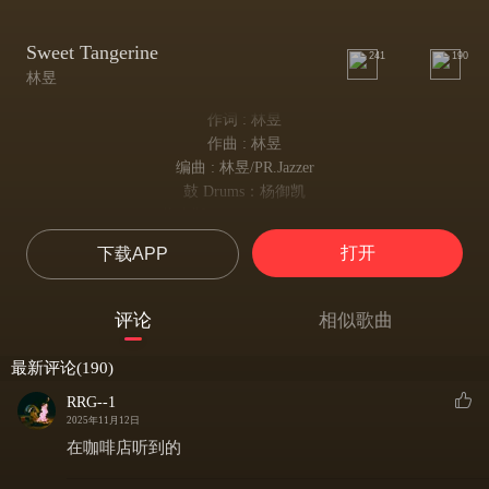
Sweet Tangerine
241
190
林昱
作词 : 林昱
作曲 : 林昱
编曲 : 林昱/PR.Jazzer
鼓 Drums：杨御凯
萨克斯 Alto Sax: PRJazzer
磁带录音师 Tape Recording Engineer：王徵夏Vix Wang/Angel游雅晴/林昱
打开
下载APP
助理工程师 Assistant Engineer: Peter Lee/吕青松 Teddy
萨克斯录制 Sax Recording：黑媚Matey/Ardia崔钰晗
混音&母带 Mixing&Mastering: Derek Liang @Alive Productions
评论
相似歌曲
封面设计: 炎炎
I planted all my seeds
最新评论(190)
我播下所有种子
RRG--1
I’m wishing for a bloom
2025年11月12日
期盼花开有时
在咖啡店听到的
It’s been way too long
等待太过漫长