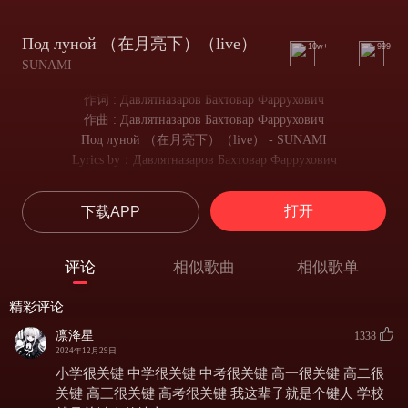
Под луной （在月亮下）（live）
10w+
999+
SUNAMI
作词 : Давлятназаров Бахтовар Фаррухович
作曲 : Давлятназаров Бахтовар Фаррухович
Под луной （在月亮下）（live） - SUNAMI
Lyrics by：Давлятназаров Бахтовар Фаррухович
Composed by：Давлятназаров Бахтовар Фаррухович
Теперь ночами под луной
打开
下载APP
如今夜色温柔，月光洒落
Обнимать будет другой
相拥的人，已不是我
评论
相似歌曲
相似歌单
Не угнаться за тобой
我不会再追逐你的身影
精彩评论
Теперь ночами под луной
凛洚星
如今夜色温柔，月光洒落
1338
2024年12月29日
Обнимать будет другой
小学很关键 中学很关键 中考很关键 高一很关键 高二很
相拥的人，已不是我
Не угнаться за тобой
关键 高三很关键 高考很关键 我这辈子就是个键人 学校