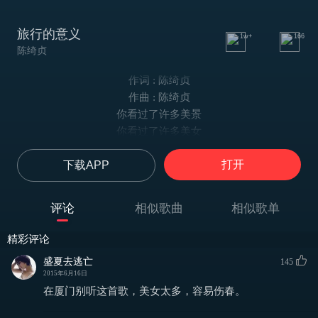
旅行的意义
1w+
166
陈绮贞
作词 : 陈绮贞
作曲 : 陈绮贞
你看过了许多美景
你看过了许多美女
你迷失在地图上每一道短暂的光阴
打开
下载APP
你品尝了夜的巴黎
你踏过下雪的北京
你熟记书本里每一句你最爱的真理
评论
相似歌曲
相似歌单
却说不出你爱我的原因
却说不出你欣赏我哪一种表情
精彩评论
却说不出在什么场合我曾让你动心
盛夏去逃亡
145
说不出离开的原因
2015年6月16日
你累积了许多飞行
在厦门别听这首歌，美女太多，容易伤春。
你用心挑选纪念品