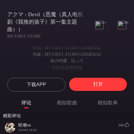
アクマ - Devil（恶魔（真人电视
剧《我推的孩子》第一集主题
1w+
296
曲））
MY FIRST STORY
作词 : MY FIRST STORY/CHIMERAZ
作曲 : MY FIRST STORY/CHIMERAZ
命の代償 払って
付出生命的代价
誓った 運命
誓约当下的命运
打开
下载APP
愛以外ない人生だった
此为仅有爱的人生
復讐心で溺れそうな海で
评论
相似歌曲
相似歌单
在充斥复仇心的汪洋中
愛は救いだ
精彩评论
爱即为救赎
蒼い瞳の中に映った愛が
听潮vn
349
湛蓝眼眸中映出的爱意
2024年11月3日