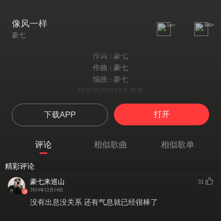
像风一样
1w+
999+
豪七
作词 : 豪七
作曲 : 豪七
编曲 : 豪七
我等的模样好不具象
用皮肤感受你的流向
打开
下载APP
你竟然能做到带走阳光
我一味的跟随过了量
像风一样
评论
相似歌曲
相似歌单
你靠近云都下降
你卷起千层海浪我躲也不躲往里闯
精彩评论
你不就像风一样
豪七来巡山
31
侵略时沙沙作响
2024年12月14日
再宣布恢复晴朗
没有出息没关系 还有气息就已经很棒了
就好像我们两个没爱过一样