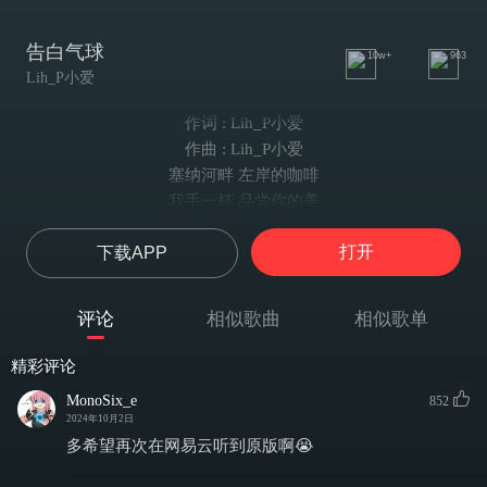
告白气球
10w+
963
Lih_P小爱
作词 : Lih_P小爱
作曲 : Lih_P小爱
塞纳河畔 左岸的咖啡
我手一杯 品尝你的美
留下唇印的嘴
打开
下载APP
花店玫瑰 名字写错谁
告白气球 风吹到对街
微笑在天上飞
评论
相似歌曲
相似歌单
你说你有点难追
想让我知难而退
精彩评论
礼物不需挑最贵
MonoSix_e
852
只要香榭的落叶
2024年10月2日
营造浪漫的约会
多希望再次在网易云听到原版啊😭
不害怕搞砸一切