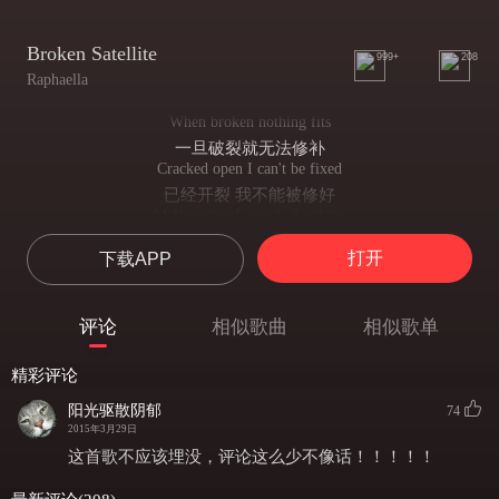
Broken Satellite
999+
208
Raphaella
When broken nothing fits
一旦破裂就无法修补
Cracked open I can't be fixed
已经开裂 我不能被修好
Malfunction I cant feel a thing
发生故障 我失去知觉
打开
下载APP
There is a fault under my skin
我的皮肤也开始出现瑕疵
Please don’t stop sending your signals out
评论
相似歌曲
相似歌单
请不要停 继续发送你的信号
Please don’t stop
精彩评论
请不要停
Please don’t stop sending your signals out
阳光驱散阴郁
74
请不要停 继续发送你的信号
2015年3月29日
Cause I I don’t want to fall from the sky
这首歌不应该埋没，评论这么少不像话！！！！！
我不想从天空坠落
Like a broken satellite like a broken satellite