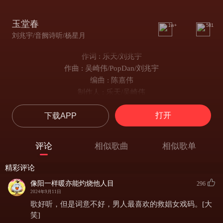
玉堂春
1w+
581
刘兆宇/音阙诗听/杨星月
作词 : 乐天/刘兆宇
作曲 : 吴崎伟/PopDan/刘兆宇
编曲 : 陈嘉伟
制作人 : 乐天/吴崎伟
女：
打开
下载APP
楼头柳青初见你
海棠开日已生情
再见公子掷千金
评论
相似歌曲
相似歌单
为奴造一座百花亭
男：
精彩评论
我知你自幼命运坎坷被卖入娼门
像阳一样暖亦能灼烧他人目
296
我知你勇敢抹去泪痕坚强的生存
2024年9月11日
这无数个日夜
歌好听，但是词意不好，男人最喜欢的救娼女戏码。[大
你也曾抬头仰望星辰
笑]