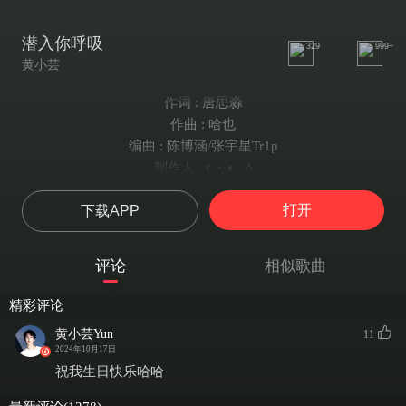
潜入你呼吸
329
999+
黄小芸
作词 : 唐思淼
作曲 : 哈也
编曲 : 陈博涵/张宇星Tr1p
制作人 : ૮・ᴥ - ა
Verse1：
打开
下载APP
我想听你说
晚风赊了一段月色
所以它只是个过客
评论
相似歌曲
擦肩后怎会有故事呢
你说话时呼吸吹成一团雾气
精彩评论
我闭上了眼睛放松了身体
黄小芸Yun
11
我屏住呼吸走进去走进去走进去
2024年10月17日
Verse2：
祝我生日快乐哈哈
只有宇宙过分得安静