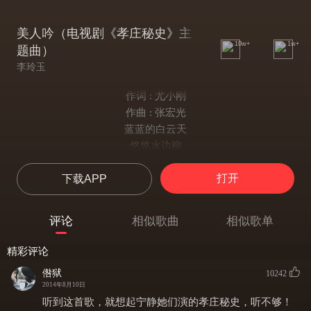
美人吟（电视剧《孝庄秘史》主
10w+
1w+
题曲）
李玲玉
作词 : 尤小刚
作曲 : 张宏光
蓝蓝的白云天
悠悠水边柳
玉手扬鞭马儿走
打开
下载APP
月上柳梢头
红红的美人脸
淡淡柳眉愁
评论
相似歌曲
相似歌单
飞针走线荷包绣
相思在心头
精彩评论
风儿轻 水长流
倃狱
10242
哥哥天边走
2014年8月10日
自古美女爱英雄
听到这首歌，就想起宁静她们演的孝庄秘史，听不够！