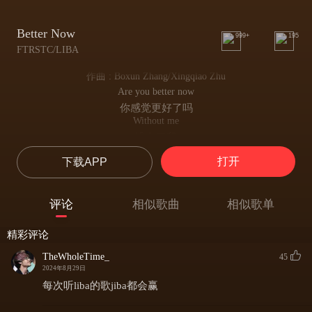
Better Now
999+
195
FTRSTC/LIBA
作曲 : Boxun Zhang/Xingqiao Zhu
Are you better now
你感觉更好了吗
Without me
没有了我
Cause it seems like probably
打开
下载APP
因为一切似乎都有可能
Are you better now
你感觉更好了吗
评论
相似歌曲
相似歌单
That I set you free
我任你自由
精彩评论
Are you better now
你感觉更好了吗
TheWholeTime_
45
Yeah are you better now
2024年8月29日
你感觉更好了吗
每次听liba的歌jiba都会赢
I guess you never fell in love