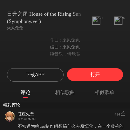
日升之屋 House of the Rising Sun
1w+
176
(Symphony.ver)
乘风兔兔
作曲 : 乘风兔兔
编曲 : 乘风兔兔
纯音乐，请欣赏
打开
下载APP
评论
相似歌曲
相似歌单
精彩评论
旺座先辈
414
2024年9月22日
不知道为啥tno制作组想搞什么去魔怔化，在一个虚构的