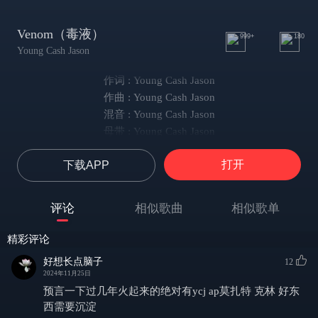
Venom（毒液）
999+
180
Young Cash Jason
作词 : Young Cash Jason
作曲 : Young Cash Jason
混音 : Young Cash Jason
母带 : Young Cash Jason
封面设计 : Power44
打开
下载APP
和声 : Young Cash Jason
add it on with my sause in this beat nah add this venom
（给这伴奏加点我独有的范儿）
评论
相似歌曲
相似歌单
run it up my famous, imma the latest hit song designer
（歌是 hit song制造机）
精彩评论
take a blunt, i kno u wanna shine like big boy diamond
好想长点脑子
12
（像“大男孩”宝石一样闪）
2024年11月25日
swipe my fist, i run them down, in the box, yeah i’ m tyson
预言一下过几年火起来的绝对有ycj ap莫扎特 克林 好东
（八角笼一个超人拳，歌就是泰森）
西需要沉淀