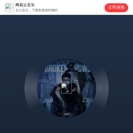
网易云音乐
立即体验
去云音乐，下载歌曲随时畅听