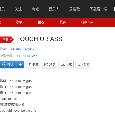
音乐
关注
商城
音乐人
云推歌
下载客户端
榜
歌单
播客
歌手
新碟上架