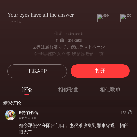
Your eyes have all the answer
999+
256
the cabs
作词 : österreich
作曲 : the cabs
世界は崩れ落ちて、僕はラストページ
全世界都陷入崩坏 我是最后的一页
君はマフラーをつけて静かに微笑む
你戴着围巾静静地微笑着
打开
下载APP
その風景はまるで古いフランス映画の
那副景象简直就像古老的法国电影一般
息を潜め耳を塞ぐ
评论
相似歌曲
相似歌单
屏住呼吸 堵起耳朵
ただ雨は君を叩いたんだ
精彩评论
只有雨水不断敲击着你的身体
目を閉じて耳を塞いで世界に溶けてみたいって
B佬的假兔
153
想要闭上眼睛 堵起耳朵 与这个世界融为一体
2016年1月9日
君の肩は頼りないままセピアに変わった
如今即便坐在阳台门口，也很难收集到那束穿透一切的
你那无所依靠的肩膀渐渐泛黄褪色
阳光了
どうしたいって君に問うて「世界に溶けてみたい」って