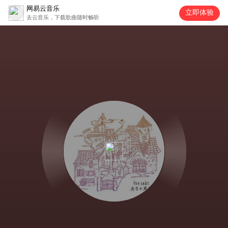
网易云音乐
立即体验
去云音乐，下载歌曲随时畅听