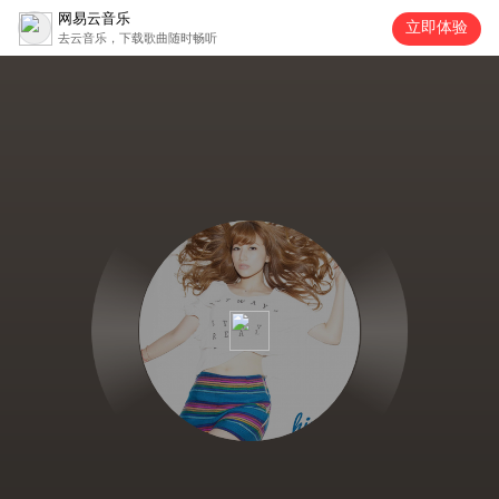
网易云音乐
立即体验
去云音乐，下载歌曲随时畅听