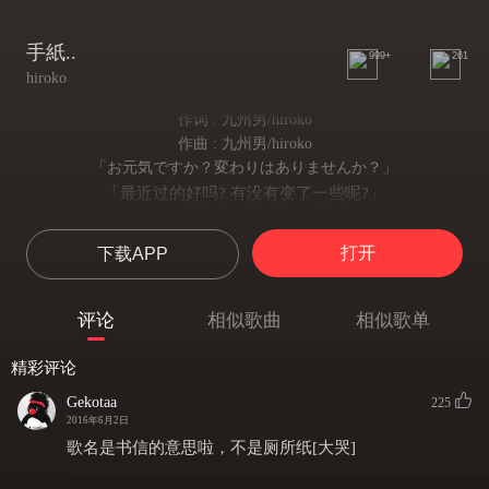
手紙..
999+
261
hiroko
作词 : 九州男/hiroko
作曲 : 九州男/hiroko
「お元気ですか？変わりはありませんか？」
「最近过的好吗? 有没有变了一些呢?」
こんなに目の前に夢が溢れてるのに
眼前的我 是那么的充满着梦想
打开
下载APP
光ってるものは後方に
但是那光明的希望却在后方
全てリュックに詰め込んで来たはずなのに なぜ？
评论
相似歌曲
相似歌单
应该把所有都塞在背包里才来的 但却为什么会这样?
成れの果てに吹き付ける冷たい風
精彩评论
这一切就像被冷风吹袭的悲剧
ショーウィンドウには息で手を
Gekotaa
225
只看见了努力吐着气把手弄温暖的自己
2016年6月2日
暖めてる僕が映ってるだけ
歌名是书信的意思啦，不是厕所纸[大哭]
在百货橱窗面前的倒影
どれくらい経ったんだ あれから。。