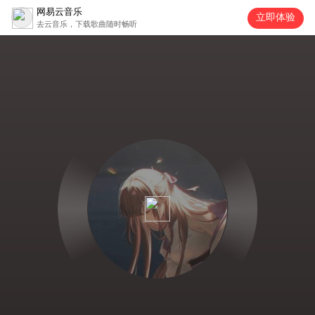
网易云音乐
立即体验
去云音乐，下载歌曲随时畅听