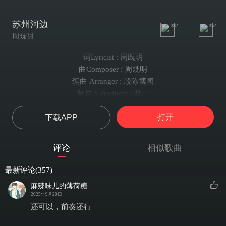
苏州河边
387
357
周既明
词Lyricist : 周既明
曲Composer : 周既明
编曲 Arranger : 殷陈博闻
制作人Producer : 聂一
吉他Guitar : 石俊凯
打开
下载APP
配唱制作人Vocal Producer : 聂一
混音师Mixing Engineer : 聂一
弦乐演奏 : 辉音爱乐乐团
评论
相似歌曲
弦乐监制String Producer : 刘辉
弦乐录音师 : 关皓聪
最新评论(357)
弦乐录音室 : 北京凌音音乐工作室
麻辣味儿的薄荷糖
视觉设计Visual Design : 事事
2025年9月20日
制作统筹Production Coordination : 冰冰
还可以，前奏还行
文案Copy writer : 夏朝坤