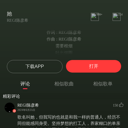
她
999+
214
REGI陈彦希
作词 : REGI陈彦希
作曲 : REGI陈彦希
需要根烟
吐出烟圈
心里的愁绪可以写三篇
打开
下载APP
进口的价值是一包三千
忘掉你模样我只需三天
需要辆车
评论
相似歌曲
相似歌单
漫游山间
城市的生活我早已厌倦
精彩评论
人心善变
REGI陈彦希
150
乌云漫天
2024年6月25日
想象中包下了末班环线
歌名叫她，但我写的也就是和我一样的普通人，经历不
需要点钱
同但能感同身受。坚持梦想的打工人，养家糊口的单亲