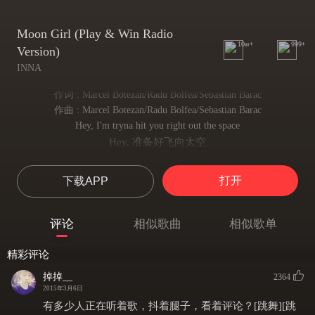
Moon Girl (Play & Win Radio
10w+
999+
Version)
INNA
作词 : Marcel Botezan/Radu Bolfea/Sebastian Barac
作曲 : Marcel Botezan/Radu Bolfea/Sebastian Barac
Hey, I'm tryna hit you right out the space
Hey, 准备好飞向太空
I came here to party cause I light up the floor
随着舞池 我的万丈光芒
打开
下载APP
And gravity is all over the place
引力已经无处不在
I'm a moon girl and I'm out of control
评论
相似歌曲
相似歌单
我就是月球 baby, 我的宇宙已然挣脱
Hey, I'm tryna hit you right out the space
精彩评论
Hey, 准备好飞向太空
I came here to party cause I light up the floor
掉掉__
2364
随着舞池 我的万丈光芒
2015年3月6日
And gravity is all over the place
有多少人正在听着歌，抖着腿子，看着评论？[跳舞][跳