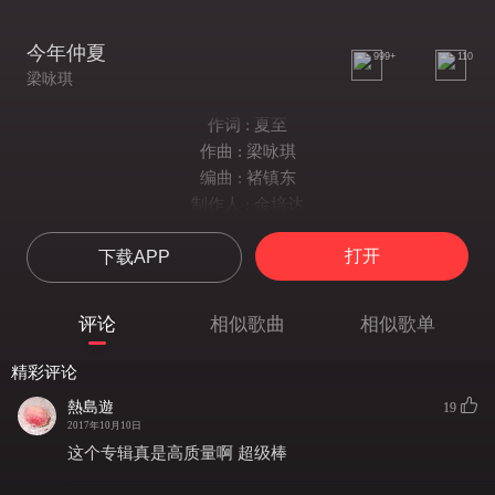
今年仲夏
999+
110
梁咏琪
作词 : 夏至
作曲 : 梁咏琪
编曲 : 褚镇东
制作人 : 金培达
编曲：褚镇东
打开
下载APP
过去某天的仲夏 最爱听一厥野花
麻烦缠扰都转化 呼吸到营养吧
最想放段长假 到处细看鲜花
评论
相似歌曲
相似歌单
深呼吸两下 什麼都不怕
野花 看看远处荒山的野花
精彩评论
懒理世界可怕 不忧虑没什麼牵挂
熱島遊
19
雨打 不慌张不罗嗦不惊风吹雨打
2017年10月10日
穿得花般幽雅 盛放吗 每份固执都漂亮吗
这个专辑真是高质量啊 超级棒
细个最喜欢仲夏 世界似一个冬瓜