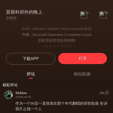
莫斯科郊外的晚上
1w+
325
关牧村
作词 : Михаил Львович Матусовский/薛范
作曲 : Василий Павлович Соловьёв-Седой
深夜花园里四处静悄悄
只有风儿在轻轻唱
夜色多么好
打开
下载APP
心儿多爽朗
在这迷人的晚上
夜色多么好
评论
相似歌曲
心儿多爽朗
在这迷人的晚上
精彩评论
小河静静流微微泛波浪
Sh4dow
698
水面映着银色月光
2016年5月17日
一阵清风一阵歌声
作为一个90后一直很喜欢那个年代翻唱的苏联歌曲 告诉
多么幽静的晚上
我不止我一个人