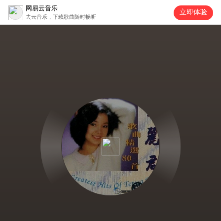
网易云音乐
立即体验
去云音乐，下载歌曲随时畅听