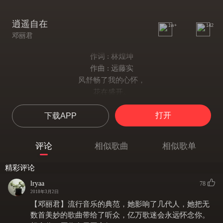
逍遥自在
1w+
142
邓丽君
作词 : 林煌坤
作曲 : 远藤实
风舒畅了我的心怀，
花在盛开。
春风来，
打开
下载APP
那花儿开，
我在等待你回来。
愿往日那份情怀
评论
相似歌曲
相似歌单
再重编成一份爱，
好让我俩再度迎接快乐的未来。
精彩评论
幸福的现在，
lryaa
78
快乐的未来，
2018年3月2日
有你伴在我左右，
【邓丽君】流行音乐的典范，她影响了几代人，她把无
我就逍遥自在。
数首美妙的歌曲带给了听众，亿万歌迷会永远怀念你。