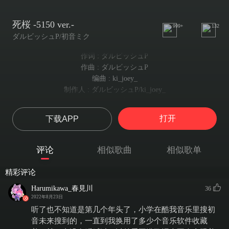
死桜 -5150 ver.-
999+
132
ダルビッシュP/初音ミク
作词 : ダルビッシュP
作曲 : ダルビッシュP
编曲 : ki_joey_
制作人 : ダルビッシュP/ki_joey_
淡く目覚めた色 / 映入眼帘的淡淡的颜色
映入眼帘的淡淡颜色
打开
下载APP
写真立ての中 今も / 现在也存在于相片中
相框中至今仍留存
不意に気付いた窓辺には / 无意间察觉到窗边
评论
相似歌曲
相似歌单
不经意察觉的窗边
ヒラリヒラリ 花びら舞い / 飘然地 花瓣飞舞
精彩评论
花瓣正翩翩飞舞
吹き抜ける春の風と 煙りの匂い / 吹拂而过的春风 以及烟尘的气味
Harumikawa_春見川
36
2022年8月23日
穿堂而过的春风与烟尘气息
灰になる君の身体 風に溶けて / 你那化作灰烬的身躯 与风交融
听了也不知道是第几个年头了，小学在酷我音乐里搜初
你化作灰烬的身躯随风消融
音未来搜到的，一直到我换用了多少个音乐软件收藏