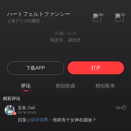
ハートフェルトファンシー
999+
143
上海アリス幻樂団
作曲 : ZUN
纯音乐，请欣赏
打开
下载APP
评论
相似歌曲
相似歌单
精彩评论
五谷_Gu5
326
2017年1月26日
回复
@
彼岸四季
：
地狱有个女神在蹦迪？