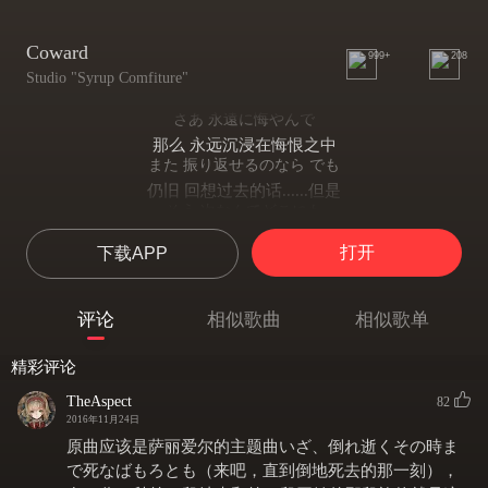
Coward
999+
208
Studio "Syrup Comfiture"
さあ 永遠に悔やんで
那么 永远沉浸在悔恨之中
また 振り返せるのなら でも
仍旧 回想过去的话......但是
そう 次なんてどこにも
之后什么都同过往一样...
打开
下载APP
ほら ないことは気付いて
看吧 什么都不会注意到...
積み上げて崩して行く
评论
相似歌曲
相似歌单
不断堆积直至崩坏
躊躇いは捨ててしまえ
精彩评论
踌踌躇躇舍去一切
後戻り出来ないはず
TheAspect
82
不应后退
2016年11月24日
前にしか進めないの
原曲应该是萨丽爱尔的主题曲いざ、倒れ逝くその時ま
只有前行
で死なばもろとも（来吧，直到倒地死去的那一刻），
綺麗に咲いた花には