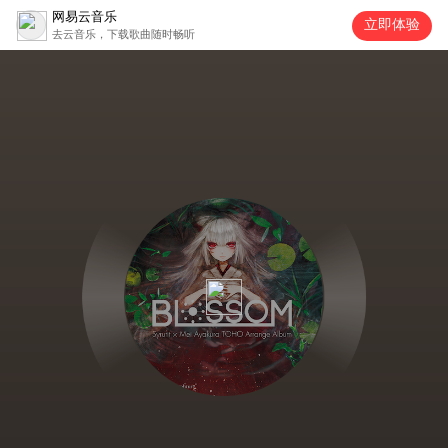
网易云音乐
立即体验
去云音乐，下载歌曲随时畅听