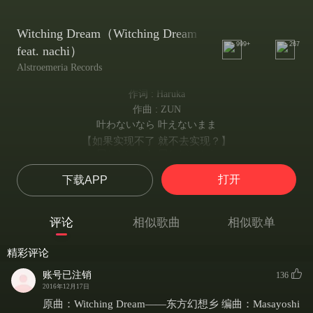
Witching Dream（Witching Dream
999+
267
feat. nachi）
Alstroemeria Records
作词 : Haruka
作曲 : ZUN
叶わないなら 叶えないまま
【如果实现不了 就不去实现？】
届かないなら 届かないまま
【如果传达不了 就不去传达？】
打开
下载APP
触れないなら 触れないまま
【如果触碰不了 就不去触碰】
幻だから 幻のまま
评论
相似歌曲
相似歌单
【因为是幻影 虚无缥缈】
流されるなら 流されたまま
精彩评论
【如果被冲走 就任凭被冲走】
怖れるならば ただ逃げるだけ
账号已注销
136
【感到害怕的话 就一味逃避？】
2016年12月17日
夢を見るなら 想いもあるわ
原曲：Witching Dream——东方幻想乡 编曲：Masayoshi