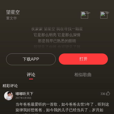
望星空
1w+
507
董文华
夜蒙蒙 望星空 我在寻找一颗星
它是那么明亮 它是那么深情
那是我早已熟悉的眼睛
我望见了你呀 你可望见了我
天遥地远 息息相通
打开
下载APP
即使你顾不上看我一眼 看上我一眼
我也理解你呀 此刻的心情
夜深沉 难入梦 我在凝望那颗星
评论
相似歌曲
它是那么灿烂，它是那么晶莹
那是我敬慕的一颗心灵
精彩评论
我思念着你呀 你可思念着我
嘟嘟听天下
336
海誓山盟 彼此忠诚
2017年1月18日
即使你化作流星毅然离去
当年爸爸最爱听的一首歌，如今爸爸去世5年了，听到这
你也永远闪耀在我的心中
旋律我好想爸爸，如今我的儿子已经当兵了，岁月如