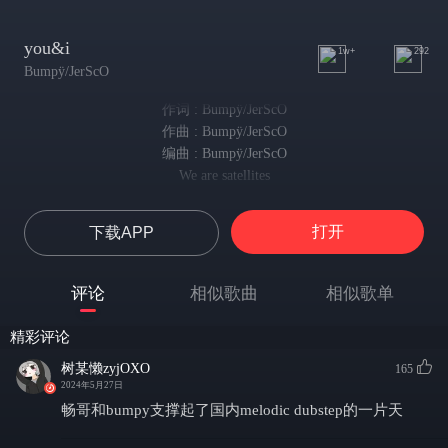
you&i
1w+
292
Bumpÿ/JerScO
作词 : Bumpÿ/JerScO
作曲 : Bumpÿ/JerScO
编曲 : Bumpÿ/JerScO
We are satellites
我们是浩瀚宇宙中的一叶扁舟
Watching all the stars go by
打开
下载APP
凝望着星辰流转不止
And i’m holding on to you
我紧握住你的手
评论
相似歌曲
相似歌单
‘Cause you’re holding me real tight
因你牢牢将我拥抱
精彩评论
If I had a choice
若我再有选择的机会
树某懒zyjOXO
165
I would choose you every time
2024年5月27日
我将次次都会选你
畅哥和bumpy支撑起了国内melodic dubstep的一片天
Yeah I don’t know how to breathe