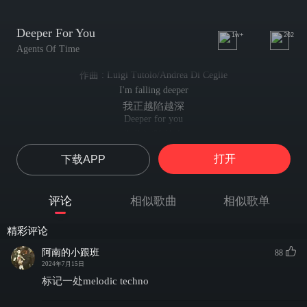
Deeper For You
1w+
262
Agents Of Time
作曲 : Luigi Tutolo/Andrea Di Ceglie
I'm falling deeper
我正越陷越深
Deeper for you
为你深陷其中
I'm falling deeper
打开
下载APP
我正逐渐沉沦
Deeper for you
为你无法自拔
评论
相似歌曲
相似歌单
We're like sparks
我们如同火花
精彩评论
When we collide
在碰撞之际
阿南的小跟班
88
We're made of fire
2024年7月15日
我们是火的化身
标记一处melodic techno
Burning bright