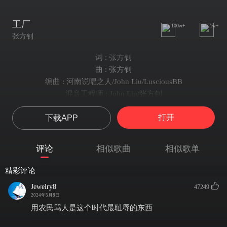
工厂
100w+
1w+
张方钊
词 : 张方钊
曲 : 张方钊
编曲 : 河南说唱之人/John Liu/LusciousBB
混音工程师 : John Liu/张方钊
母带处理工程师 : John Liu/张方钊
打开
下载APP
工厂的烟雾都盖住了星
周围的村庄都被他合并
小时候河水就不是很清
评论
相似歌曲
相似歌单
现在它换来了金钱和病
搬不走 的人成为了 钉
精彩评论
而我是幸运的逃离那地
Jewelry8
47249
他没有故事 也没有人听
2024年5月8日
他们是孤独的 认的是命
用农民骂人是这个时代最耻辱的东西
我没有热爱这里 我只是出生在这个地方