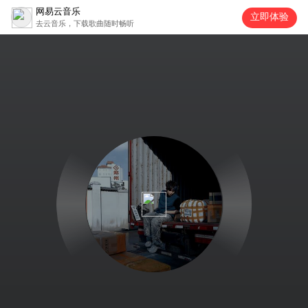
网易云音乐
立即体验
去云音乐，下载歌曲随时畅听