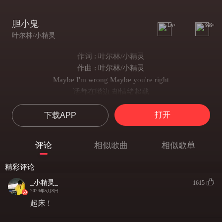
胆小鬼
1w+
999+
叶尔林/小精灵
作词 : 叶尔林/小精灵
作曲 : 叶尔林/小精灵
Maybe I'm wrong Maybe you're right
话都在嘴边 却情绪超载
Can i sing you a song 我没法 交代
打开
下载APP
我是个敏感多疑的胆小鬼
What about other time
托斯卡纳一路发着呆
评论
相似歌曲
相似歌单
叶老师爱讲道理 偶尔也会拆你台
Sorry about很少认错 总是低不下头
精彩评论
But u always let it go
_小精灵_
1615
Sorry babe i can't give u what u want ahh
2024年5月8日
有太多的开心也烙下一身伤ahh
起床！
此刻我身在乌云中看不见光ahh