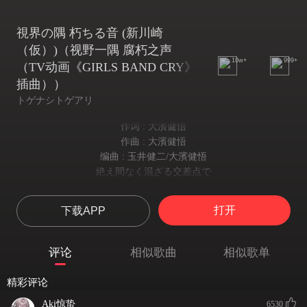
視界の隅 朽ちる音 (新川崎
（仮）)（视野一隅 腐朽之声
10w+
999+
（TV动画《GIRLS BAND CRY》
插曲））
トゲナシトゲアリ
作词 : 大濱健悟
作曲 : 大濱健悟
编曲 : 玉井健二/大濱健悟
絶え間なく混ざる交差点で
在人流熙攘的十字路口
僕らは何を手にしていた
打开
下载APP
我们得到了什么
上辺だけの言葉達が
空有表像的话语
评论
相似歌曲
相似歌单
こだまして削り合った
引起回响互相贬低
精彩评论
流れ星が落ちてきたら
若有流星坠落
Aki惊蛰
6530