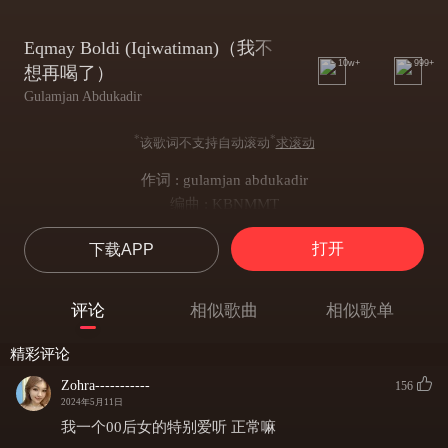
Eqmay Boldi (Iqiwatiman)（我不
10w+
999+
想再喝了）
Gulamjan Abdukadir
*
*
该歌词不支持自动滚动
求滚动
作词 : gulamjan abdukadir
编曲 : KBNMMT
出品 : Anar Records
打开
下载APP
ئىچۋاتمەن ئىچۋاتمەن
بى ئارام بۇلۋاتمەن
بېشىم قېيپ يول ئىگىز پەس
评论
相似歌曲
相似歌单
ئېغىر قەدەمدە مېڭۋاتمەن
喝着我还在喝着
精彩评论
心里有一种难受
Zohra-----------
156
突然觉得头好晕
2024年5月11日
道路都觉得不平
我一个00后女的特别爱听 正常嘛
كۈتەدىم غەمگە مانا