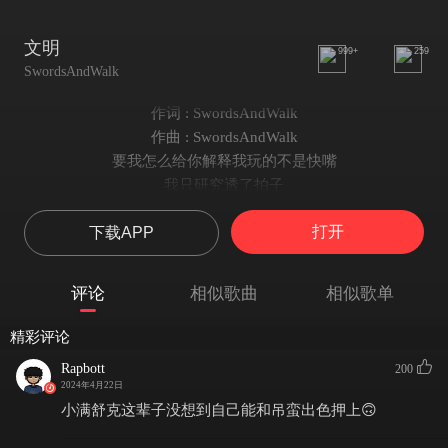
文明
999+
259
SwordsAndWalk
作词 : SwordsAndWalk
作曲 : SwordsAndWalk
要我怎么给你解释我玩的不是快嘴
我只研究透了拍子
哥们的腔调做的太对
打开
下载APP
即使我们都在变调
但是我是高级
你是土
评论
相似歌曲
相似歌单
我是巨人
你是新之助
精彩评论
你最爱偷女孩丁字裤
Rapbott
200
看我从底层爬起
2024年4月22日
把你酸得像是蚂蚁尿
小满舒克这辈子没想到自己能和吊蛮出色押上🙃
你没听过我的专辑别叫