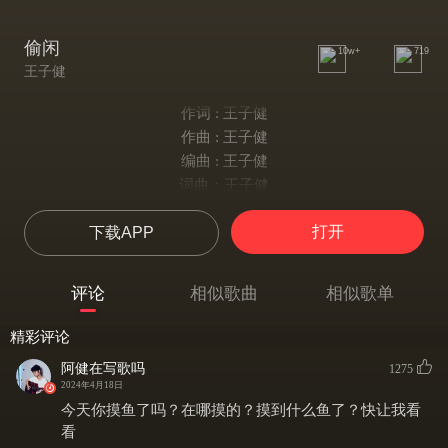
偷闲
10w+
719
王子健
作词 : 王子健
作曲 : 王子健
编曲 : 王子健
词曲：王子健
编曲：王子健
打开
下载APP
吉他：Jakub狗子哥
琵琶：Jakub狗子哥
演唱：王子健
评论
相似歌曲
相似歌单
混音：王子健
母带：王子健
精彩评论
行呐 往呐 匆匆作罢
阿健在写歌吗
1275
累啊 苦啊 歇息一下
2024年4月18日
慌啊 忙啊 千钧一发
今天你摸鱼了吗？在哪摸的？摸到什么鱼了？快让我看
别急容我倒杯茶
看