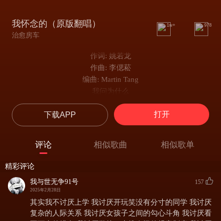
我怀念的（原版翻唱）
1w+
978
治愈房车
作词: 姚若龙
作曲: 李偲菘
编曲: Martin Tang
我问为什么
那女孩 传简讯给我
打开
下载APP
而你为什么
不解释 低着头沉默
我该相信你很爱我
评论
相似歌曲
相似歌单
不愿意敷衍我
还是明白
精彩评论
你已不想挽回什么
我与世无争91号
157
想问为什么
2025年2月28日
我不再 是你的快乐
其实我不讨厌上学 我讨厌开玩笑没有分寸的同学 我讨厌
可是为什么
复杂的人际关系 我讨厌女孩子之间的勾心斗角 我讨厌看