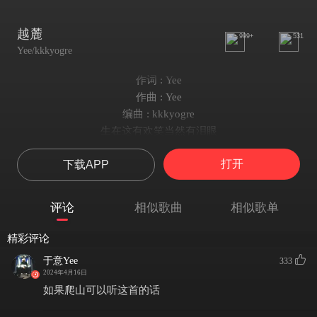
越麓
999+
531
Yee/kkkyogre
作词 : Yee
作曲 : Yee
编曲 : kkkyogre
生在这有欢笑当然有泪眼
Struggle in my life
打开
下载APP
兄弟不分贵贱
逃离痛苦感受
像寒冬
评论
相似歌曲
相似歌单
触底反弹我们不用缓冲
我们也曾被淹没在苦海
精彩评论
就算黑色它填满了空白
于意Yee
333
Now we the hood star
2024年4月16日
地下广播在覆盖
如果爬山可以听这首的话
This world will be mine