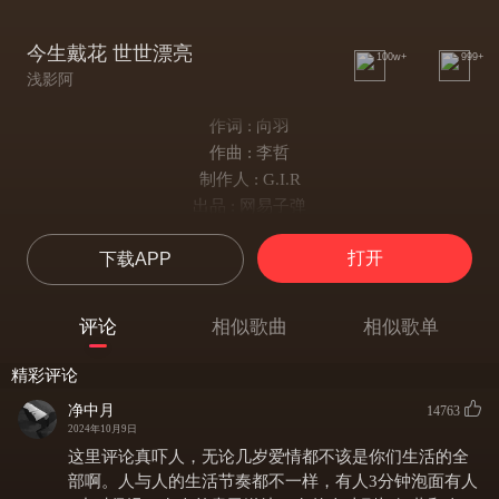
今生戴花 世世漂亮
100w+
999+
浅影阿
作词 : 向羽
作曲 : 李哲
制作人 : G.I.R
出品 : 网易子弹
今生戴花世世漂亮
打开
下载APP
你簪一朵春天一世无忧伤
马面裙花衬衣
永远清澈模样
评论
相似歌曲
相似歌单
倒挂的福字还残留着墨香
尝过春卷就走进下个春天
精彩评论
在风筝上写下我们的愿望
净中月
14763
放得高高的给天上神仙看
2024年10月9日
妈祖庙的香火弥漫过弄堂
这里评论真吓人，无论几岁爱情都不该是你们生活的全
簪花阿婆坐着板凳晒太阳
部啊。人与人的生活节奏都不一样，有人3分钟泡面有人