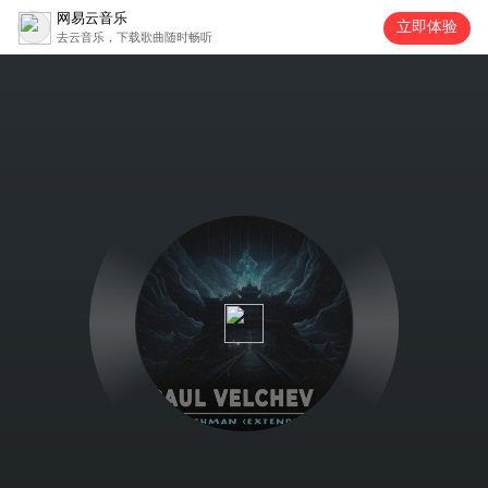
网易云音乐
立即体验
去云音乐，下载歌曲随时畅听