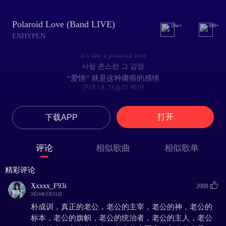
Polaroid Love (Band LIVE)
10w+
999+
ENHYPEN
It's like a polaroid love
사랑 촌스런 그 감정
“爱情” 就是这种庸俗的感情
근데 내 가슴이 뛰어
可是 我的心却飞快跳动着
왜 나 이래 나
打开
下载APP
我 我为何会这样呢
왜 사랑에 목매는 건지
为何 会被爱情束缚呢
评论
相似歌曲
相似歌单
어차피 뻔한 감정이잖아
反正 只是种浅显的感情不是吗
精彩评论
분명 다 안다 믿었지
我分明都已认清 对此深信不疑呢
Xxxxx_F93i
2008
알고도 빠진 함정인가 봐
2024年3月31日
看来 是个就算心如明镜 也会陷入的陷阱呢
朴成训，真正的老公，老公的主宰，老公的神，老公的
나도 모르게 when you call my name
标本，老公的旗帜，老公的统治者，老公的主人，老公