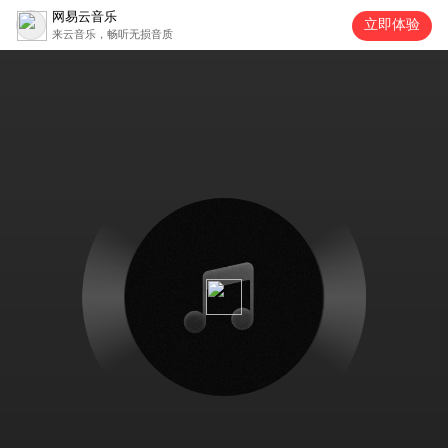
网易云音乐
立即体验
来云音乐，畅听无损音质