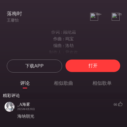
落梅时
999+
105
王馨怡
作词 : 顾绝霜
作曲 : 坞宝
编曲 : 洛劫
制作人 : 尹欢欢
一场假寐一场醉
打开
下载APP
一次梦回换一场相会
有绿蚁新醅红炉依偎
庭中立寒梅
评论
相似歌曲
相似歌单
撞盏推杯一点就心碎
至此半生喜与悲
精彩评论
白雪落青眉故人扰心扉
_A海雾
66
红尘最败年岁
2025年4月20日
惹相思难违
海纳朝光
辍笔不敢催何归