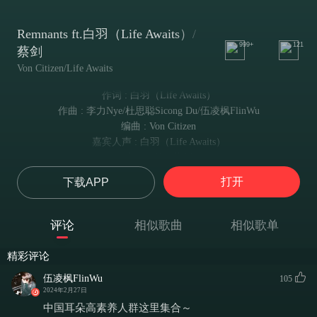
Remnants ft.白羽（Life Awaits）/
999+
121
蔡剑
Von Citizen/Life Awaits
作词 : 白羽（Life Awaits）
作曲 : 李力Nye/杜思聪Sicong Du/伍凌枫FlinWu
编曲 : Von Citizen
嘉宾人声 : 白羽（Life Awaits）
嘉宾吉他 : 蔡剑
制作人 : 李力Nye
打开
下载APP
吉他 : 伍凌枫FlinWu/李力Nye/余俏瑜 FishYu
贝斯 : 钟斯明Zsiuming
鼓 : 杜思聪Sicong Du
评论
相似歌曲
相似歌单
鼓录音 : 赵恺明@RC Studio
混音/母带 : 王天培@TP STUDIO
精彩评论
封面设计/建模 : 方森/刘志成
伍凌枫FlinWu
105
出品 : 星团音乐
2024年2月27日
发行 : 智慧小狗音乐
中国耳朵高素养人群这里集合～
Standing on the edge