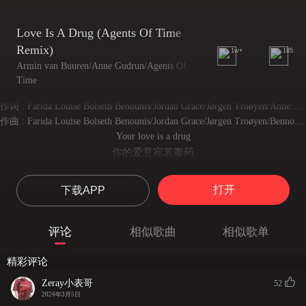
Love Is A Drug (Agents Of Time
Remix)
1w+
185
Armin van Buuren/Anne Gudrun/Agents Of
Time
作词 : Farida Louise Bolseth Benounis/Jordan Grace/Jørgen Troøyen/Anne Gudrun Michaelsen Larsen
作曲 : Farida Louise Bolseth Benounis/Jordan Grace/Jørgen Troøyen/Benno de Goeij/Anne Gudrun Michaelsen Larsen/Armin van Buuren
Your love is a drug
你的爱意宛若毒药
I was told that love is a drug
曾有人告知过我 爱是一种毒药
打开
下载APP
I just wanna know how it feels like
我只是想知道 陷入爱情是何种感受
You could be the drug of my life
评论
相似歌曲
相似歌单
你可以成为我赖以生存终身的毒药
'Cause I find it so damn hard to leave you
精彩评论
因为我发现 想要离开你是何其艰难
Afraid to close my eyes 'cause then I'll realize
Zeray小表哥
52
惧怕着闭上双眼 那样我便会意识到
2024年3月5日