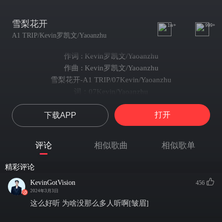
雪梨花开
1w+
999+
A1 TRIP/Kevin罗凯文/Yaoanzhu
作词 : Kevin罗凯文/Yaoanzhu
作曲 : Kevin罗凯文/Yaoanzhu
雪梨花开-A1 TRIP/07Kevin/Yaoanzhu
词：07Kevin/Yaoanzhu
曲：07Kevin/Yaoanzhu
打开
下载APP
混音：Wizkon王子坤
母带：Wizkon王子坤
编曲：ralphtiller
评论
相似歌曲
相似歌单
封面：坏现充
监制：SteadyZ
精彩评论
统筹：盛欣圆
KevinGotVision
456
出品：A1 TRIP
2024年3月3日
【未经著作权人许可 不得翻唱 翻录或使用】
这么好听 为啥没那么多人听啊[皱眉]
Kevin：